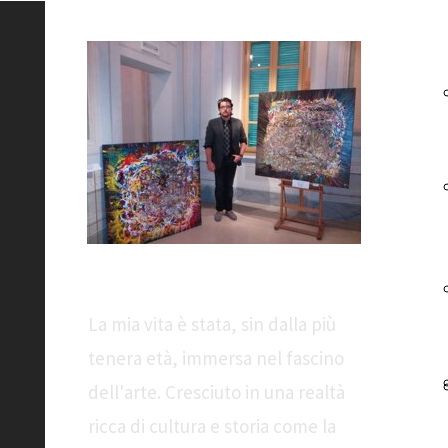
Sono Gianmarco
La mia vita è stata, sin dalla più
tenera età, immersa nel fascino
dell'arte. Cresciuto in una realtà
ricca di cultura e storia come la